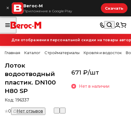
Вегос-М
×
Скачать
Приложение в Google Play
Для отображения персональной скидки на товары авториз
Главная
Каталог
Стройматериалы
Кровля и водосток
Во
Лоток
671 ₽/
шт
водоотводный
пластик. DN100
Нет в наличии
Н80 SP
Код:
196337
0
Нет отзывов