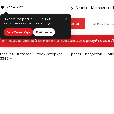
Улан-Удэ
Акции
Магазины
×
Выберите регион — цены и
Каталог
наличие зависят от города
Это Улан-Удэ
Выбрать
я персональной скидки на товары авторизуйтесь в Л
Главная
Каталог
Стройматериалы
Кровля и водосток
Водо
3380-Ч