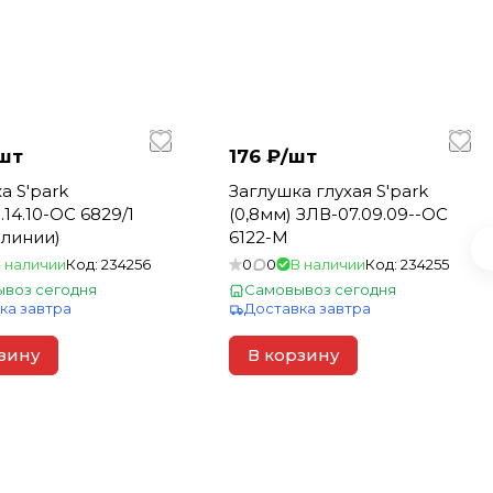
шт
176 ₽/
шт
а S'park
Заглушка глухая S'park
.14.10-ОС 6829/1
(0,8мм) ЗЛВ-07.09.09--ОС
 линии)
6122-М
 наличии
Код:
234256
0
0
В наличии
Код:
234255
воз сегодня
Самовывоз сегодня
ка завтра
Доставка завтра
зину
В корзину