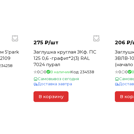
275 ₽/
шт
206 ₽/
м S'park
Заглушка круглая ЗКф. ПС
Заглушк
82109
125 0,6 -графит*2(3) RAL
ЗВЛВ-10
7024 пурал
(начало
234258
0
0
В наличии
Код:
234538
0
0
В
Самовывоз сегодня
Самовы
Доставка завтра
Достав
В корзину
В кор