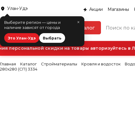
Улан-Удэ
Акции
Магазины
×
Выберите регион — цены и
Каталог
наличие зависят от города
Это Улан-Удэ
Выбрать
я персональной скидки на товары авторизуйтесь в Л
Главная
Каталог
Стройматериалы
Кровля и водосток
Водо
280x280 (СП) 3334