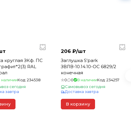
шт
206 ₽/
шт
а круглая ЗКф. ПС
Заглушка S'park
-графит*2(3) RAL
ЗВЛВ-10.14.10-ОС 6829/2
рал
конечная
 наличии
Код:
234538
0
0
В наличии
Код:
234257
воз сегодня
Самовывоз сегодня
ка завтра
Доставка завтра
зину
В корзину