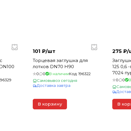
101 ₽/
шт
275 ₽/
с
Торцевая заглушка для
Заглушк
 DN100
лотков DN70 H90
125 0,6 
7024 пу
0
0
В наличии
Код:
196322
196329
0
0
В
Самовывоз сегодня
Доставка завтра
Самовы
Достав
В корзину
В кор