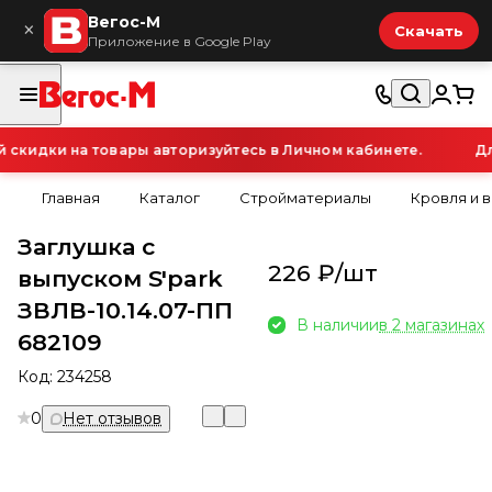
Вегос-М
×
Скачать
Приложение в Google Play
кидки на товары авторизуйтесь в Личном кабинете.
Для
Главная
Каталог
Стройматериалы
Кровля и 
Заглушка с
226 ₽/
шт
выпуском S'park
ЗВЛВ-10.14.07-ПП
В наличии
в 2 магазинах
682109
Код:
234258
0
Нет отзывов