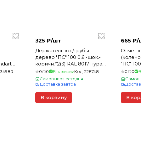
325 ₽/
шт
665 ₽/
Держатель кр./трубы
Отмет к
дерево "ПС" 100 0,6 -шок.-
(колено
ndart
коричн.*2(3) RAL 8017 пурал
"ПС" 100
с клином
9003 пу
134980
0
0
В наличии
Код:
228748
0
0
В
Самовывоз сегодня
Самовы
Доставка завтра
Достав
В корзину
В кор