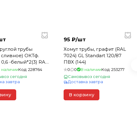
шт
95 ₽/
шт
руглой трубы
Хомут трубы, графит (RAL
 сливное) ОКТф.
7024) GL Standart 120/87
 0,6 -белый*2(3) RAL
ПВХ (144)
рал
 наличии
Код:
228764
0
0
В наличии
Код:
253277
воз сегодня
Самовывоз сегодня
ка завтра
Доставка завтра
зину
В корзину