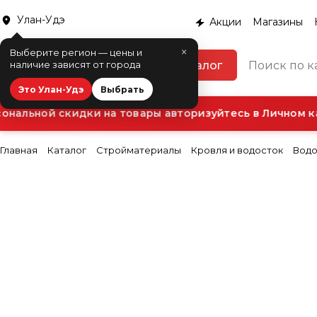
Улан-Удэ
Акции
Магазины
×
Выберите регион — цены и
Каталог
наличие зависят от города
Это Улан-Удэ
Выбрать
нальной скидки на товары авторизуйтесь в Личном ка
Главная
Каталог
Стройматериалы
Кровля и водосток
Водо