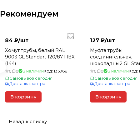
Рекомендуем
84 ₽/
шт
127 ₽/
шт
Хомут трубы, белый RAL
Муфта трубы
9003 GL Standart 120/87 ПВХ
соединительная,
(144)
шоколадный GL Sta
120/87 ПВХ (48)
0
0
В наличии
Код:
135968
0
0
В наличии
Код:
Самовывоз сегодня
Самовывоз сегодня
Доставка завтра
Доставка завтра
В корзину
В корзину
Назад к списку