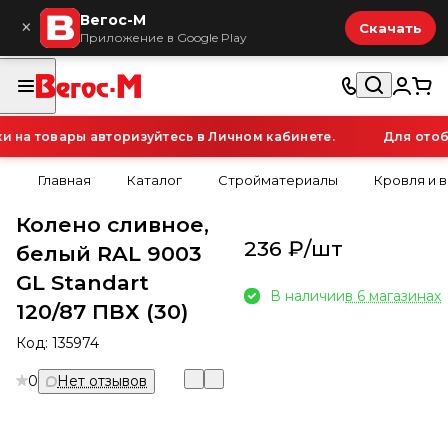
Вегос-М
×
Скачать
Приложение в Google Play
на товары авторизуйтесь в Личном кабинете.
Для отобр
Главная
Каталог
Стройматериалы
Кровля и 
Колено сливное,
236 ₽/
шт
белый RAL 9003
GL Standart
В наличии
в 6 магазинах
120/87 ПВХ (30)
Код:
135974
0
Нет отзывов