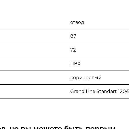
отвод
87
72
ПВХ
коричневый
Grand Line Standart 120/
вов, но вы можете быть первым