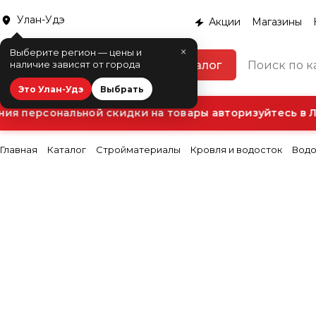
Улан-Удэ
Акции
Магазины
×
Выберите регион — цены и
Каталог
наличие зависят от города
Это Улан-Удэ
Выбрать
я персональной скидки на товары авторизуйтесь в Ли
Главная
Каталог
Стройматериалы
Кровля и водосток
Водо