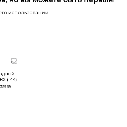
 его использовании
ладный
ВХ (144)
135969