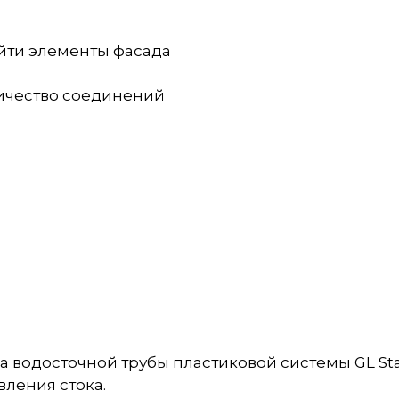
бойти элементы фасада
ы
личество соединений
водосточной трубы пластиковой системы GL Stan
вления стока.