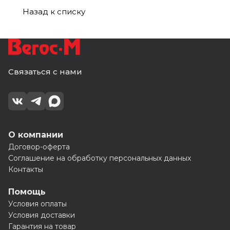
с
пурал
пурал
с
пурал
с
клином
с
клином
с
клин
Назад к списку
клином
клином
Связаться с нами
О компании
Договор-оферта
Соглашение на обработку персональных данных
Контакты
Помощь
Условия оплаты
Условия доставки
Гарантия на товар