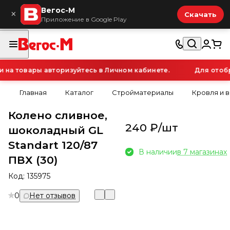
Вегос-М
×
Скачать
Приложение в Google Play
а товары авторизуйтесь в Личном кабинете.
Для отобра
Главная
Каталог
Стройматериалы
Кровля и 
Колено сливное,
240 ₽/
шт
шоколадный GL
Standart 120/87
В наличии
в 7 магазинах
ПВХ (30)
Код:
135975
0
Нет отзывов