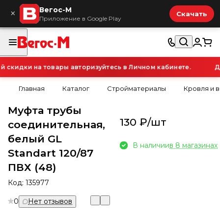
Вегос-М
×
Скачать
Приложение в Google Play
кидки на товары авторизуйтесь в Личном кабинете.
Для
Главная
Каталог
Стройматериалы
Кровля и 
Муфта трубы
130 ₽/
шт
соединительная,
белый GL
В наличии
в 8 магазинах
Standart 120/87
ПВХ (48)
Код:
135977
0
Нет отзывов