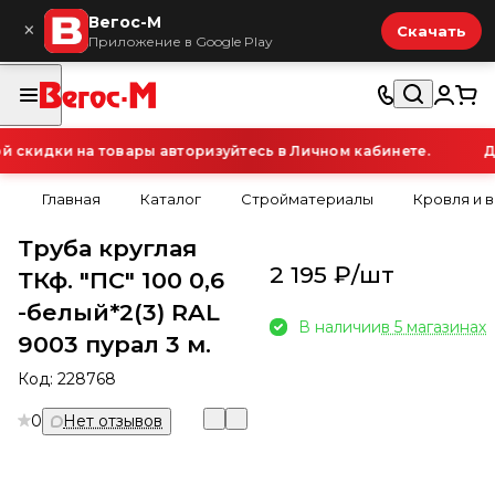
Вегос-М
×
Скачать
Приложение в Google Play
кидки на товары авторизуйтесь в Личном кабинете.
Дл
Главная
Каталог
Стройматериалы
Кровля и 
Труба круглая
2 195 ₽/
шт
ТКф. "ПС" 100 0,6
-белый*2(3) RAL
В наличии
в 5 магазинах
9003 пурал 3 м.
Код:
228768
0
Нет отзывов