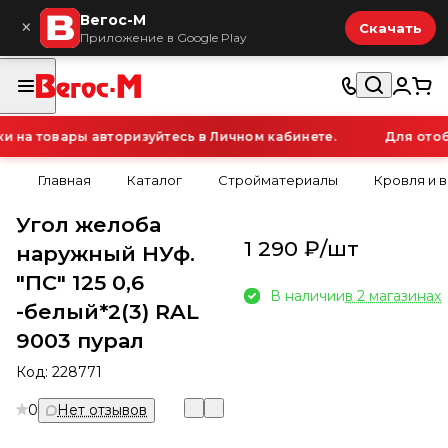
Вегос-М
×
Скачать
Приложение в Google Play
на товары авторизуйтесь в Личном кабинете.
Для отобр
Главная
Каталог
Стройматериалы
Кровля и 
Угол желоба
1 290 ₽/
шт
наружный НУф.
"ПС" 125 0,6
В наличии
в 2 магазинах
-белый*2(3) RAL
9003 пурал
Код:
228771
0
Нет отзывов