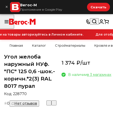
Вегос-М
×
Скачать
Приложение в Google Play
а товары авторизуйтесь в Личном кабинете.
Для отобра
Главная
Каталог
Стройматериалы
Кровля и 
Угол желоба
1 374 ₽/
шт
наружный НУф.
"ПС" 125 0,6 -шок.-
В наличии
в 3 магазинах
коричн.*2(3) RAL
8017 пурал
Код:
228770
0
Нет отзывов