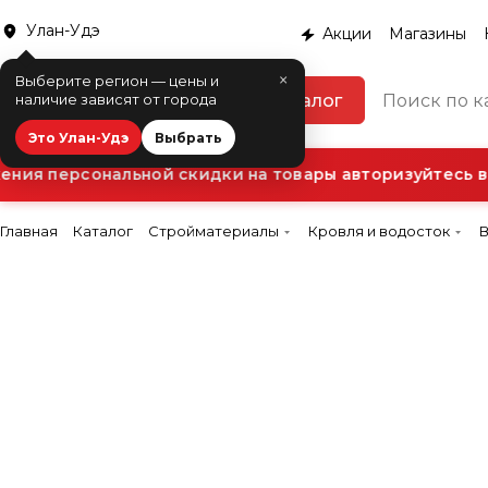
Улан-Удэ
Акции
Магазины
×
Выберите регион — цены и
Каталог
наличие зависят от города
Это Улан-Удэ
Выбрать
ия персональной скидки на товары авторизуйтесь в 
Главная
Каталог
Стройматериалы
Кровля и водосток