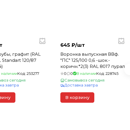
т
645 ₽/
шт
рубы, графит (RAL
Воронка выпускная ВВф.
 Standart 120/87
"ПС" 125/100 0,6 -шок.-
4)
коричн.*2(3) RAL 8017 пурал
 наличии
Код:
253277
0
0
В наличии
Код:
228745
воз сегодня
Самовывоз сегодня
ка завтра
Доставка завтра
зину
В корзину