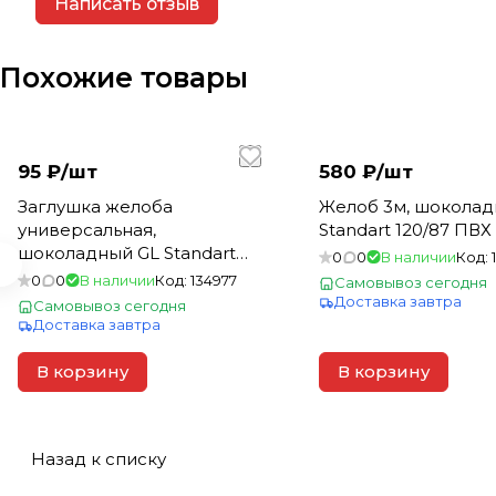
Написать отзыв
Похожие товары
95 ₽/
шт
580 ₽/
шт
Заглушка желоба
Желоб 3м, шоколад
универсальная,
Standart 120/87 ПВХ 
шоколадный GL Standart
0
0
В наличии
Код:
120/87 ПВХ (72)
0
0
В наличии
Код:
134977
Самовывоз сегодня
Доставка завтра
Самовывоз сегодня
Доставка завтра
В корзину
В корзину
Назад к списку