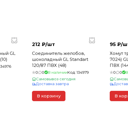
212 ₽/
шт
95 ₽/
ш
ный GL
Соединитель желобов,
Хомут т
(10)
шоколадный GL Standart
7024) GL
120/87 ПВХ (48)
ПВХ (14
134976
0
0
В наличии
Код:
134979
0
0
В
Самовывоз сегодня
Самовы
Доставка завтра
Достав
В корзину
В кор