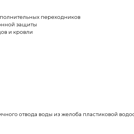
 дополнительных переходников
ионной защиты
дов и кровли
чного отвода воды из желоба пластиковой водос