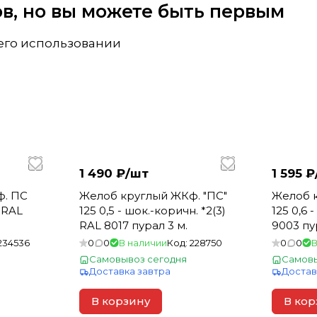
вов, но вы можете быть первым
 его использовании
1 490 ₽/
шт
1 595 ₽
ф. ПС
Желоб круглый ЖКф. "ПС"
Желоб к
) RAL
125 0,5 - шок.-коричн. *2(3)
125 0,6 
RAL 8017 пурал 3 м.
9003 пу
234536
0
0
В наличии
Код:
228750
0
0
В
Самовывоз сегодня
Самовы
Доставка завтра
Достав
В корзину
В кор