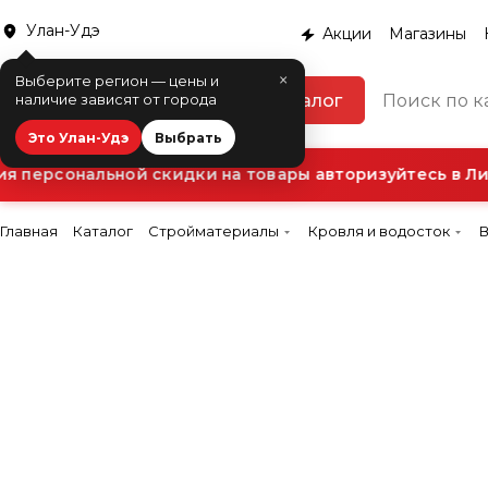
Улан-Удэ
Акции
Магазины
×
Выберите регион — цены и
Каталог
наличие зависят от города
Это Улан-Удэ
Выбрать
 персональной скидки на товары авторизуйтесь в Лич
Главная
Каталог
Стройматериалы
Кровля и водосток