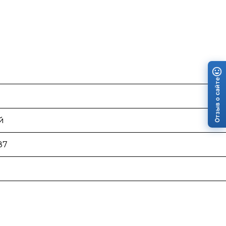
Отзыв о сайте
й
87