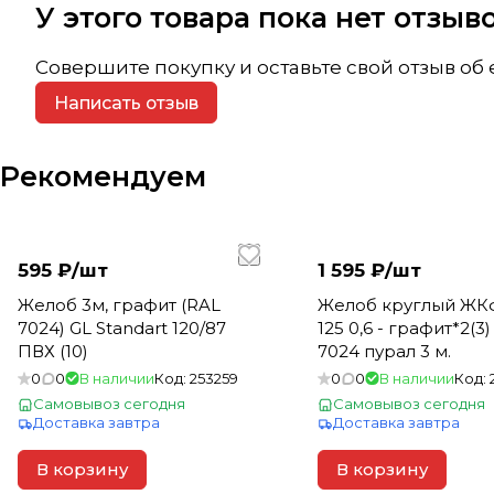
У этого товара пока нет отзы
Совершите покупку и оставьте свой отзыв об
Написать отзыв
Рекомендуем
595 ₽/
шт
1 595 ₽/
шт
Желоб 3м, графит (RAL
Желоб круглый ЖК
7024) GL Standart 120/87
125 0,6 - графит*2(3
ПВХ (10)
7024 пурал 3 м.
0
0
В наличии
Код:
253259
0
0
В наличии
Код:
Самовывоз сегодня
Самовывоз сегодня
Доставка завтра
Доставка завтра
В корзину
В корзину