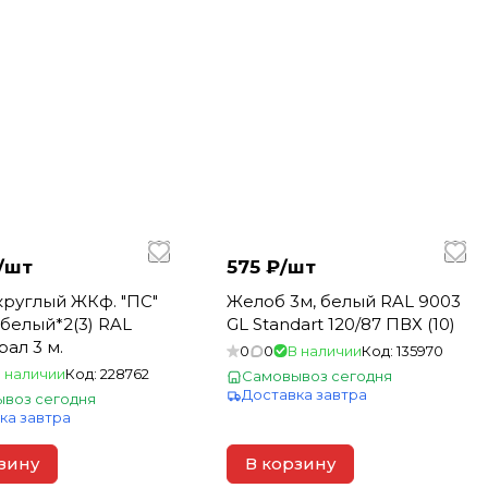
/
шт
575 ₽/
шт
руглый ЖКф. "ПС"
Желоб 3м, белый RAL 9003
- белый*2(3) RAL
GL Standart 120/87 ПВХ (10)
рал 3 м.
0
0
В наличии
Код:
135970
 наличии
Код:
228762
Самовывоз сегодня
Доставка завтра
воз сегодня
ка завтра
зину
В корзину