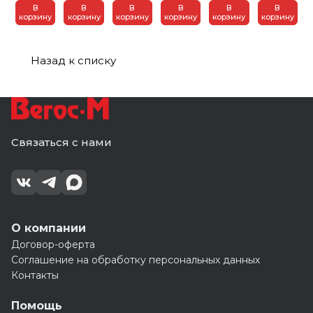
ПВХ (10)
ПВХ (10)
пурал 3
*2(3) RAL
9003
В
В
В
В
В
В
м.
8017
пурал 3
корзину
корзину
корзину
корзину
корзину
корзину
пурал 3
м.
м.
Назад к списку
Связаться с нами
О компании
Договор-оферта
Соглашение на обработку персональных данных
Контакты
Помощь