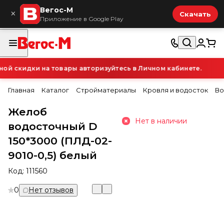
Вегос-М
×
Скачать
Приложение в Google Play
й скидки на товары авторизуйтесь в Личном кабинете.
Главная
Каталог
Стройматериалы
Кровля и водосток
Во
Желоб
Нет в наличии
водосточный D
150*3000 (ПЛД-02-
9010-0,5) белый
Код:
111560
0
Нет отзывов