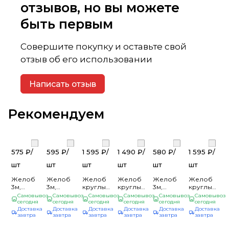
отзывов, но вы можете
быть первым
Совершите покупку и оставьте свой
отзыв об его использовании
Написать отзыв
Рекомендуем
575 ₽/
595 ₽/
1 595 ₽/
1 490 ₽/
580 ₽/
1 595 ₽/
шт
шт
шт
шт
шт
шт
Желоб
Желоб
Желоб
Желоб
Желоб
Желоб
3м,
3м,
круглый
круглый
3м,
круглый
белый
графит
ЖКф. ПС
ЖКф.
шоколадный
ЖКф.
Самовывоз
Самовывоз
Самовывоз
Самовывоз
Самовывоз
Самовывоз
RAL
сегодня
(RAL
сегодня
125 0,6 -
сегодня
"ПС" 125
сегодня
GL
сегодня
"ПС" 125
сегодня
Доставка
Доставка
Доставка
Доставка
Доставка
Доставка
9003 GL
7024) GL
графит*2(3)
0,5 -
Standart
0,6 -
завтра
завтра
завтра
завтра
завтра
завтра
Standart
Standart
RAL
шок.-
120/87
белый*2(3)
120/87
120/87
7024
коричн.
ПВХ (10)
RAL