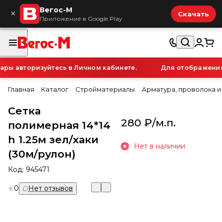
Вегос-М
×
Скачать
Приложение в Google Play
ы авторизуйтесь в Личном кабинете.
Для отображения п
Главная
Каталог
Стройматериалы
Арматура, проволока и
Сетка
280 ₽/
м.п.
полимерная 14*14
h 1.25м зел/хаки
Нет в наличии
(30м/рулон)
Код:
945471
0
Нет отзывов