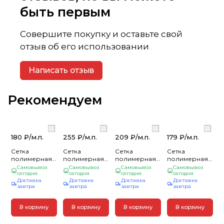
быть первым
Совершите покупку и оставьте свой
отзыв об его использовании
Написать отзыв
Рекомендуем
180 ₽/
м.п.
255 ₽/
м.п.
209 ₽/
м.п.
179 ₽/
м.п.
Сетка
Сетка
Сетка
Сетка
полимерная
полимерная
полимерная
полимерная
40*40 h 1.2 м
30*30 h 1.5 м
50*50 h 1.5 м
50*50 h 1.0 м
Самовывоз
Самовывоз
Самовывоз
Самовывоз
(легкая)
сегодня
хаки (30м/
сегодня
(облегч)
сегодня
зеленая/хаки
сегодня
Доставка
Доставка
Доставка
Доставка
зеленая/хаки
рулон)
зеленая (30м/
(облегч) (30м/
завтра
завтра
завтра
завтра
(30м/рулон)
рулон)
рулон)
В корзину
В корзину
В корзину
В корзину