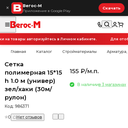
Вегос-М
×
Скачать
Приложение в Google Play
на товары авторизуйтесь в Личном кабинете.
Для отобр
Главная
Каталог
Стройматериалы
Арматура,
Сетка
155 ₽/
м.п.
полимерная 15*15
h 1.0 м (универ)
В наличии
в 3 магазинах
зел/хаки (30м/
рулон)
Код:
986371
0
Нет отзывов