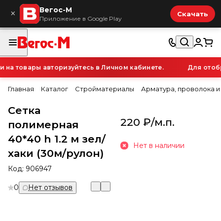
Вегос-М
×
Скачать
Приложение в Google Play
а товары авторизуйтесь в Личном кабинете.
Для отобра
Главная
Каталог
Стройматериалы
Арматура, проволока и
Сетка
220 ₽/
м.п.
полимерная
40*40 h 1.2 м зел/
Нет в наличии
хаки (30м/рулон)
Код:
906947
0
Нет отзывов