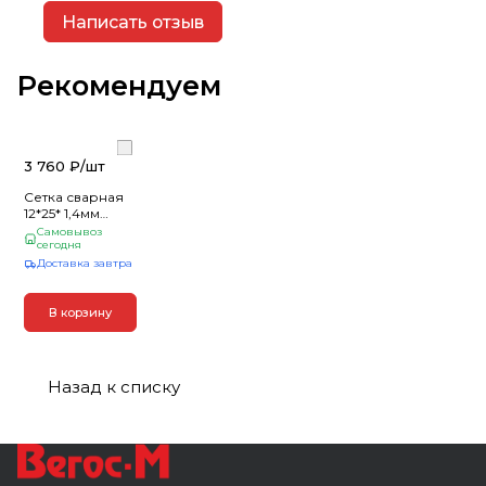
Написать отзыв
Рекомендуем
3 760 ₽/
шт
Сетка сварная
12*25* 1,4мм
(1,0*10м) (1)
Самовывоз
сегодня
Доставка завтра
В корзину
Назад к списку