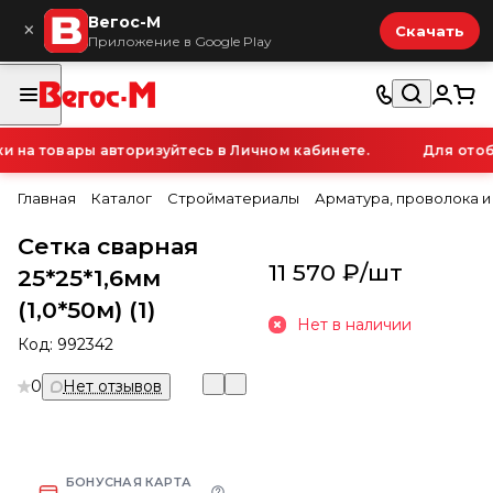
Вегос-М
×
Скачать
Приложение в Google Play
на товары авторизуйтесь в Личном кабинете.
Для отобр
Главная
Каталог
Стройматериалы
Арматура, проволока и
Сетка сварная
11 570 ₽/
шт
25*25*1,6мм
(1,0*50м) (1)
Нет в наличии
Код:
992342
0
Нет отзывов
БОНУСНАЯ КАРТА