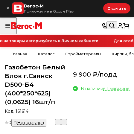
Вегос-М
×
Скачать
Приложение в Google Play
а товары авторизуйтесь в Личном кабинете.
Для отобра
Главная
Каталог
Стройматериалы
Кирпич, б
Газобетон Белый
9 900 ₽/
подд
Блок г.Саянск
D500-Б4
В наличии
в 1 магазине
(400*250*625)
(0,0625) 16шт/п
Код:
161614
0
Нет отзывов