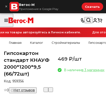
Вегос-М
×
Скачать
Приложение в Google Play
на товары авторизуйтесь в Личном кабинете.
Для отоб
Главная
Каталог
Стройматериалы
Гипсокарт
Гипсокартон
469 ₽/
шт
стандарт КНАУФ
2000*1200*9,5
В наличии
в 3 магазинах
(66/72шт)
Код:
959356
0
Нет отзывов