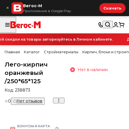
Вегос-М
×
Скачать
Приложение в Google Play
скидки на товары авторизуйтесь в Личном кабинете.
Дл
Главная
Каталог
Стройматериалы
Кирпич, блоки и строи
Лего-кирпич
Нет в наличии
оранжевый
/250*65*125
Код:
238873
0
Нет отзывов
БОНУСНАЯ КАРТА