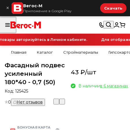
Вегос-М
×
Скачать
Приложение в Google Play
вары авторизуйтесь в Личном кабинете.
Для отображени
Главная
Каталог
Стройматериалы
Гипсокарт
Фасадный подвес
43 ₽/
шт
усиленный
180*40 - 0,7 (50)
В наличии
в 6 магазинах
Код:
125425
0
Нет отзывов
БОНУСНАЯ КАРТА