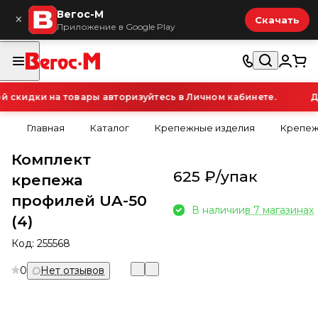
Вегос-М
×
Скачать
Приложение в Google Play
скидки на товары авторизуйтесь в Личном кабинете.
Дл
Главная
Каталог
Крепежные изделия
Крепеж
Комплект
625 ₽/
упак
крепежа
профилей UA-50
В наличии
в 7 магазинах
(4)
Код:
255568
0
Нет отзывов