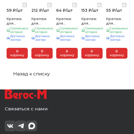
59 ₽/
шт
212 ₽/
шт
64 ₽/
шт
153 ₽/
шт
55 ₽/
шт
Крепеж
Крепеж
Крепеж
Крепеж
Крепеж
для
для
для
для
для
строит.
строит.
строит.
строит.
строит.
Самовывоз
Самовывоз
Самовывоз
Самовывоз
Самовывоз
лесов
сегодня
лесов
сегодня
лесов
сегодня
лесов
сегодня
лесов 8*
сегодня
Доставка
Доставка
Доставка
Доставка
Доставка
8*120мм
12*350мм
8*160мм
12*220/230мм
90 мм (50)
завтра
завтра
завтра
завтра
завтра
(40)
(50шт/уп)
(40)
(20)
В
В
В
В
В
корзину
корзину
корзину
корзину
корзину
Назад к списку
Связаться с нами