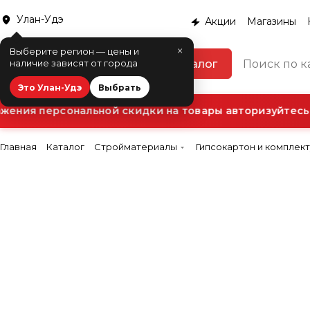
Улан-Удэ
Акции
Магазины
×
Выберите регион — цены и
Каталог
наличие зависят от города
Это Улан-Удэ
Выбрать
ения персональной скидки на товары авторизуйтесь в
Главная
Каталог
Стройматериалы
Гипсокартон и комплек