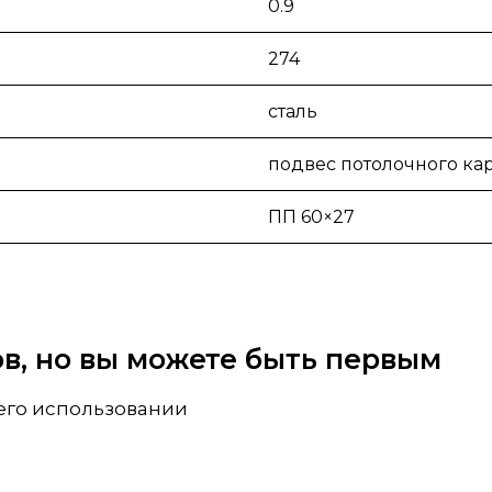
0.9
274
сталь
подвес потолочного ка
ПП 60×27
вов, но вы можете быть первым
 его использовании