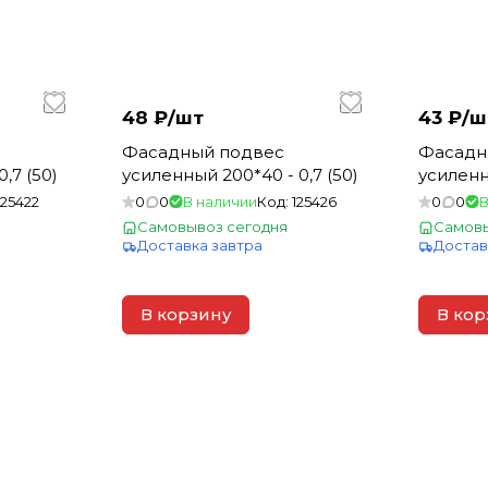
48 ₽/
шт
43 ₽/
ш
Фасадный подвес
Фасадн
,7 (50)
усиленный 200*40 - 0,7 (50)
усиленны
125422
0
0
В наличии
Код:
125426
0
0
В
Самовывоз сегодня
Самовы
Доставка завтра
Достав
В корзину
В кор