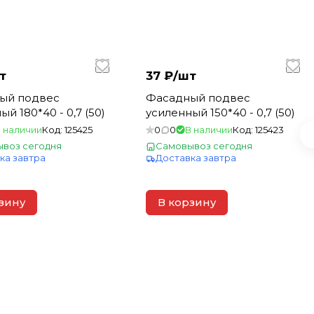
т
37 ₽/
шт
ый подвес
Фасадный подвес
й 180*40 - 0,7 (50)
усиленный 150*40 - 0,7 (50)
 наличии
Код:
125425
0
0
В наличии
Код:
125423
воз сегодня
Самовывоз сегодня
ка завтра
Доставка завтра
зину
В корзину