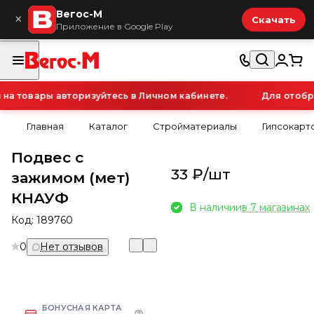
Вегос-М
×
Скачать
Приложение в Google Play
а товары авторизуйтесь в Личном кабинете.
Для отобра
Главная
Каталог
Стройматериалы
Гипсокарт
Подвес с
33 ₽/
шт
зажимом (мет)
КНАУФ
В наличии
в 7 магазинах
Код:
189760
0
Нет отзывов
БОНУСНАЯ КАРТА