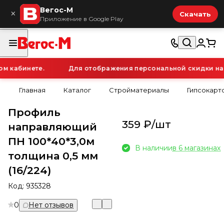
Вегос-М
×
Скачать
Приложение в Google Play
 кабинете.
Для отображения персональной скидки на то
Главная
Каталог
Стройматериалы
Гипсокарт
Профиль
359 ₽/
шт
направляющий
ПН 100*40*3,0м
В наличии
в 6 магазинах
толщина 0,5 мм
(16/224)
Код:
935328
0
Нет отзывов