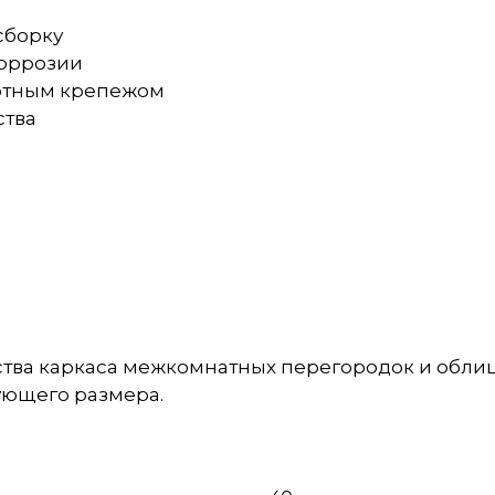
сборку
коррозии
артным крепежом
ства
тва каркаса межкомнатных перегородок и облиц
ующего размера.