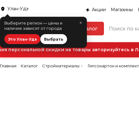
Улан-Удэ
Акции
Магазины
×
Выберите регион — цены и
Каталог
наличие зависят от города
Это Улан-Удэ
Выбрать
 персональной скидки на товары авторизуйтесь в Ли
Главная
Каталог
Стройматериалы
Гипсокартон и комплек