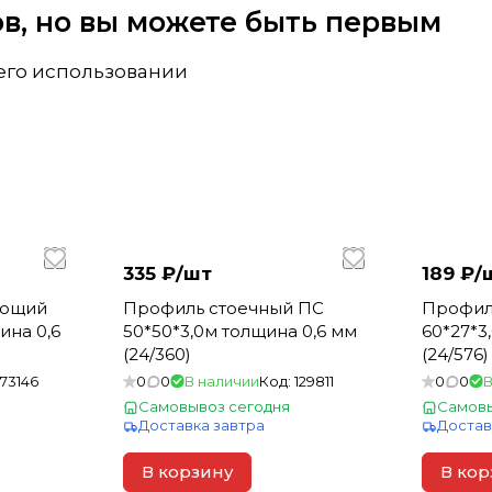
вов, но вы можете быть первым
 его использовании
335 ₽/
шт
189 ₽/
яющий
Профиль стоечный ПС
Профил
ина 0,6
50*50*3,0м толщина 0,6 мм
60*27*
(24/360)
(24/576)
173146
0
0
В наличии
Код:
129811
0
0
В
Самовывоз сегодня
Самовы
Доставка завтра
Достав
В корзину
В кор