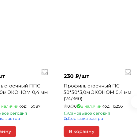
шт
230 ₽/
шт
ь стоечный ППС
Профиль стоечный ПС
3,0м ЭКОНОМ 0,4 мм
50*50*3,0м ЭКОНОМ 0,4 мм
(24/360)
 наличии
Код:
115087
0
0
В наличии
Код:
115256
воз сегодня
Самовывоз сегодня
ка завтра
Доставка завтра
зину
В корзину