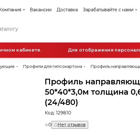
Компания
Вакансии
Доставка
Зарабатывайте с нами
чном кабинете.
Для отображения персонально
тующие
Профили для гипсокартона
Профиль направляющий 
Профиль направляющ
50*40*3,0м толщина 0,
(24/480)
Код:
129810
0
Нет отзывов