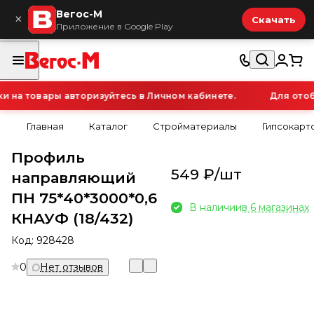
Вегос-М
×
Скачать
Приложение в Google Play
на товары авторизуйтесь в Личном кабинете.
Для отобр
Главная
Каталог
Стройматериалы
Гипсокарт
Профиль
549 ₽/
шт
направляющий
ПН 75*40*3000*0,6
В наличии
в 6 магазинах
КНАУФ (18/432)
Код:
928428
0
Нет отзывов