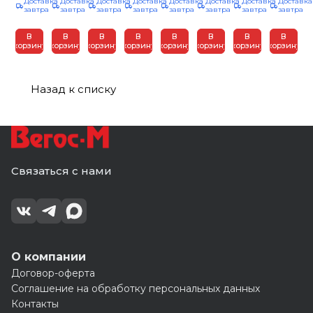
Доставка
Доставка
Доставка
Доставка
Доставка
Доставка
Доставка
Доставка
КНАУФ
КНАУФ
толщина
толщина
ЭКОНОМ
толщина
толщина
КНАУФ
завтра
завтра
завтра
завтра
завтра
завтра
завтра
завтра
(12/288)
(12/336)
0,5 мм
0,6 мм
0,4
0,6 мм
0,5 мм
(18/810)
(16/320)
(24/576)
мм
(16/320)
(16/240)
(24/480)
В
В
В
В
В
В
В
В
корзину
корзину
корзину
корзину
корзину
корзину
корзину
корзину
Назад к списку
Связаться с нами
О компании
Договор-оферта
Соглашение на обработку персональных данных
Контакты