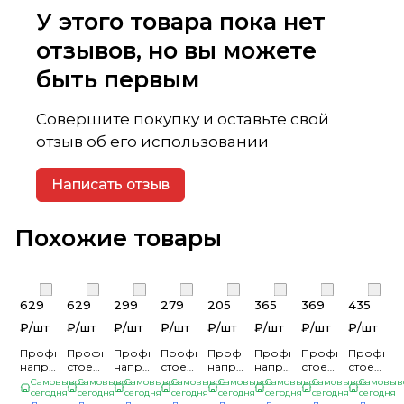
У этого товара пока нет
отзывов, но вы можете
быть первым
Совершите покупку и оставьте свой
отзыв об его использовании
Написать отзыв
Похожие товары
629
629
299
279
205
365
369
435
₽/
шт
₽/
шт
₽/
шт
₽/
шт
₽/
шт
₽/
шт
₽/
шт
₽/
шт
Профиль
Профиль
Профиль
Профиль
Профиль
Профиль
Профиль
Профиль
направляющий
стоечный
направляющий
стоечный
направляющий
направляющий
стоечный
стоечный
ПН
ПС
ПН
ППС
ПН
ПН
ПС
ПС
Самовывоз
Самовывоз
Самовывоз
Самовывоз
Самовывоз
Самовывоз
Самовывоз
Самовыв
100*40*3000*0,6
сегодня
75*50*3000*0,6
сегодня
75*40*3,0м
сегодня
60*27*3,0м
сегодня
50*40*3,0м
сегодня
75*40*3,0м
сегодня
75*50*3,0м
сегодня
60*27*30
сегодня