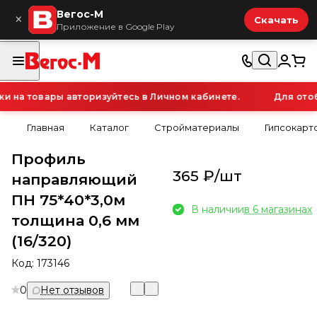
Вегос-М
×
Скачать
Приложение в Google Play
на товары авторизуйтесь в Личном кабинете.
Для отобр
Главная
Каталог
Стройматериалы
Гипсокарт
Профиль
365 ₽/
шт
направляющий
ПН 75*40*3,0м
В наличии
в 6 магазинах
толщина 0,6 мм
(16/320)
Код:
173146
0
Нет отзывов