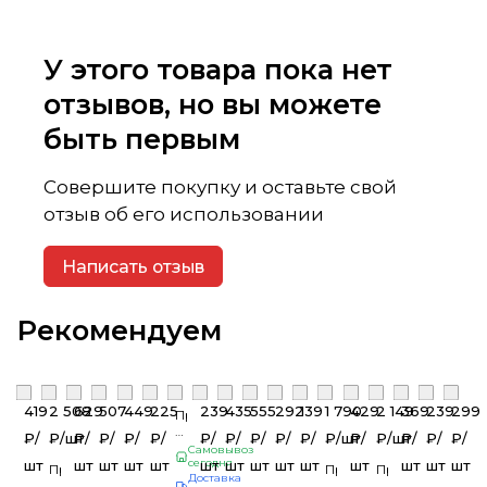
У этого товара пока нет
отзывов, но вы можете
быть первым
Совершите покупку и оставьте свой
отзыв об его использовании
Написать отзыв
Рекомендуем
419
2 508
629
507
449
225
239
435
555
292
139
1 790
429
2 149
369
239
299
Профиль
направляющий
₽/
₽/
шт
₽/
₽/
₽/
₽/
₽/
₽/
₽/
₽/
₽/
₽/
шт
₽/
₽/
шт
₽/
₽/
₽/
ПН
Самовывоз
100*40*3,0м
сегодня
шт
шт
шт
шт
шт
шт
шт
шт
шт
шт
шт
шт
шт
шт
Профиль
Профиль
Профиль
Доставка
толщина
UA
UA
UA