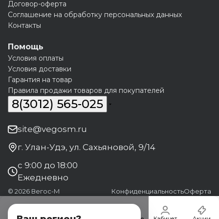
Договор-оферта
Соглашение на обработку персональных данных
Контакты
Помощь
Условия оплаты
Условия доставки
Гарантия на товар
Правила продажи товаров для покупателей
8(3012) 565-025
site@vegosm.ru
г. Улан-Удэ, ул. Сахьяновой, 9/14
с 9:00 до 18:00
Ежедневно
© 2026 Вегос-М
Конфиденциальность
Оферта
Главная
Каталог
Корзина
Избранные
Кабинет
Акции