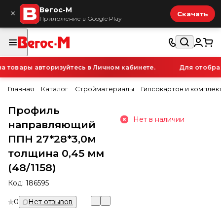
Вегос-М
×
Скачать
Приложение в Google Play
товары авторизуйтесь в Личном кабинете.
Для отображе
Главная
Каталог
Стройматериалы
Гипсокартон и компле
Профиль
Нет в наличии
направляющий
ППН 27*28*3,0м
толщина 0,45 мм
(48/1158)
Код:
186595
0
Нет отзывов