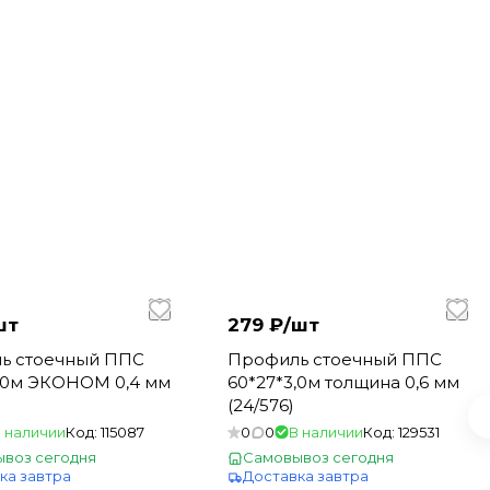
шт
279 ₽/
шт
ь стоечный ППС
Профиль стоечный ППС
3,0м ЭКОНОМ 0,4 мм
60*27*3,0м толщина 0,6 мм
(24/576)
 наличии
Код:
115087
0
0
В наличии
Код:
129531
воз сегодня
Самовывоз сегодня
ка завтра
Доставка завтра