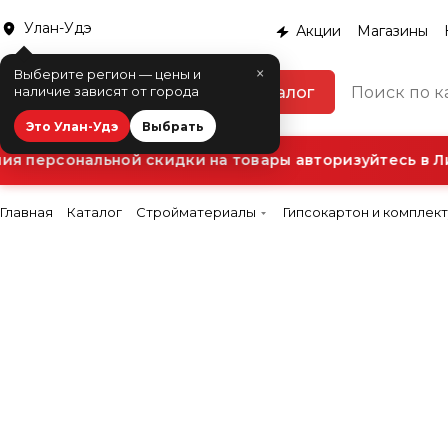
Улан-Удэ
Акции
Магазины
×
Выберите регион — цены и
Каталог
наличие зависят от города
Это Улан-Удэ
Выбрать
 персональной скидки на товары авторизуйтесь в Ли
Главная
Каталог
Стройматериалы
Гипсокартон и комплек