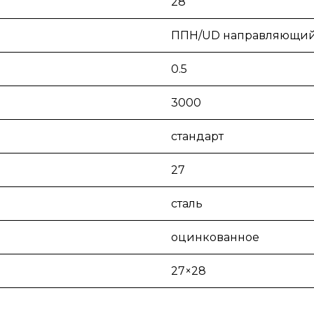
28
ППН/UD направляющий
0.5
3000
стандарт
27
сталь
оцинкованное
27×28