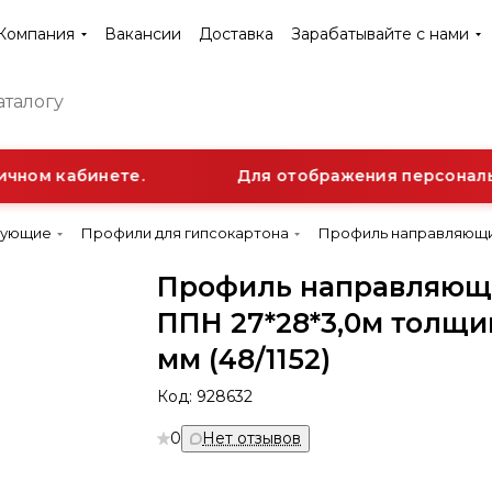
Компания
Вакансии
Доставка
Зарабатывайте с нами
чном кабинете.
Для отображения персонально
тующие
Профили для гипсокартона
Профиль направляющий 
Профиль направляю
ППН 27*28*3,0м толщин
мм (48/1152)
Код:
928632
0
Нет отзывов