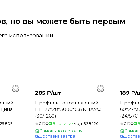
вов, но вы можете быть первым
 его использовании
285 ₽/
шт
189 ₽/
яющий
Профиль направляющий
Профил
лщина
ПН 27*28*3000*0,6 КНАУФ
60*27*
(30/1260)
(24/576)
129809
0
0
В наличии
Код:
928420
0
0
В
Самовывоз сегодня
Самовы
Доставка завтра
Достав