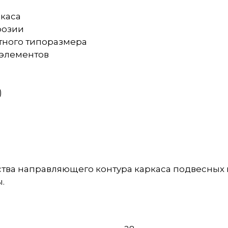
ркаса
розии
тного типоразмера
 элементов
)
тва направляющего контура каркаса подвесных 
.