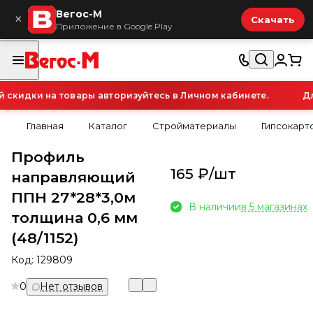
Вегос-М
×
Скачать
Приложение в Google Play
кидки на товары авторизуйтесь в Личном кабинете.
Для
Главная
Каталог
Стройматериалы
Гипсокарт
Профиль
165 ₽/
шт
направляющий
ППН 27*28*3,0м
В наличии
в 5 магазинах
толщина 0,6 мм
(48/1152)
Код:
129809
0
Нет отзывов