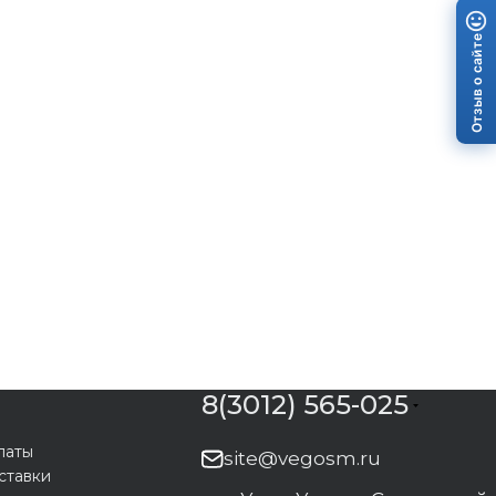
Отзыв о сайте
8(3012) 565-025
латы
site@vegosm.ru
ставки