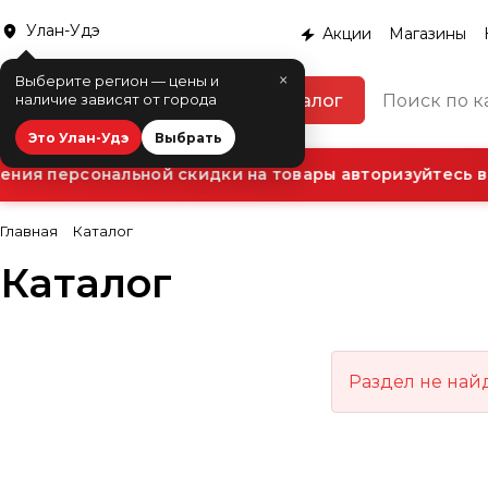
Улан-Удэ
Акции
Магазины
×
Выберите регион — цены и
Каталог
наличие зависят от города
Это Улан-Удэ
Выбрать
ния персональной скидки на товары авторизуйтесь в 
Главная
Каталог
Каталог
Раздел не най