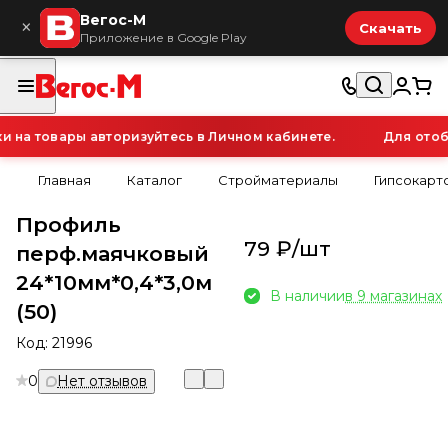
Вегос-М
×
Скачать
Приложение в Google Play
на товары авторизуйтесь в Личном кабинете.
Для отобр
Главная
Каталог
Стройматериалы
Гипсокарт
Профиль
79 ₽/
шт
перф.маячковый
24*10мм*0,4*3,0м
В наличии
в 9 магазинах
(50)
Код:
21996
0
Нет отзывов