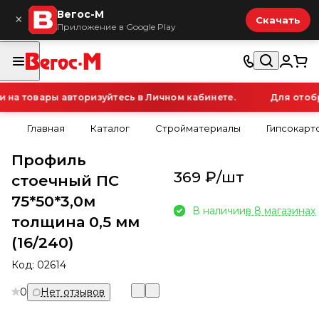
Вегос-М
×
Скачать
Приложение в Google Play
а товары авторизуйтесь в Личном кабинете.
Для отобра
Главная
Каталог
Стройматериалы
Гипсокарт
Профиль
369 ₽/
шт
стоечный ПС
75*50*3,0м
В наличии
в 8 магазинах
толщина 0,5 мм
(16/240)
Код:
02614
0
Нет отзывов