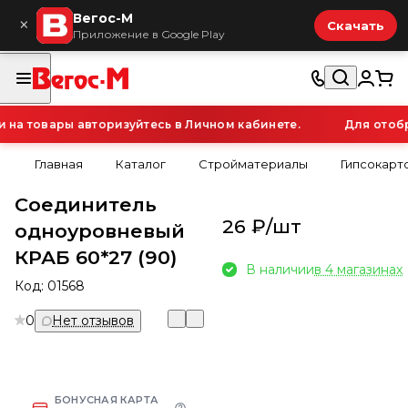
Вегос-М
×
Скачать
Приложение в Google Play
а товары авторизуйтесь в Личном кабинете.
Для отобра
Главная
Каталог
Стройматериалы
Гипсокарт
Соединитель
26 ₽/
шт
одноуровневый
КРАБ 60*27 (90)
В наличии
в 4 магазинах
Код:
01568
0
Нет отзывов
БОНУСНАЯ КАРТА