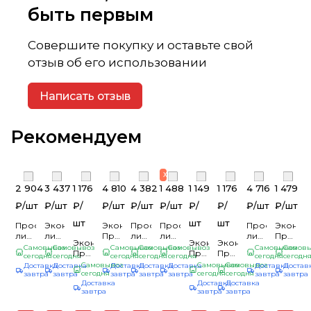
быть первым
Совершите покупку и оставьте свой
отзыв об его использовании
Написать отзыв
Рекомендуем
Хит Продаж
2 904
3 437
1 176
4 810
4 382
1 488
1 149
1 176
4 716
1 479
₽/
шт
₽/
шт
₽/
₽/
шт
₽/
шт
₽/
шт
₽/
₽/
₽/
шт
₽/
шт
шт
шт
шт
Профилированный
Эконом.Профилированный
Эконом.
Профилированный
Профилированный
Профилирова
Экон
лист
лист
Профилированный
лист
лист
лист
Профил
Эконом.
Эконом.
Эконом.
С-8*1200
С-21*1000
лист
МП-20*1100
С-8*1200
С-8*1200
лист
Самовывоз
Самовывоз
Самовывоз
Самовывоз
Самовывоз
Самовывоз
Самов
Профилированный
Профилированный
Профилированный
(ЭС-01-
сегодня
(ПЭ-01-
сегодня
С-10х1100/1138
сегодня
(ПЭ-01-
сегодня
(7024-
сегодня
(5021-
сегодня
С-10х110
сегодн
лист
лист
лист
Самовывоз
Самовывоз
Самовывоз
Доставка
Доставка
Доставка
Доставка
Доставка
Доставка
Достав
Кирпич-0.5)
6005-
(ПЭ-01-
7024-
0,45)
0,45)
обр.пр
С-8х1200
сегодня
С-10х1100/1138
сегодня
С-8х1200
сегодня
завтра
завтра
завтра
завтра
завтра
завтра
завтра
2м.
0,4)
8017-
0,45)
серый
синяя
(Steelma
Доставка
Доставка
Доставка
(ПЭ-01-
(ПЭ-01-
(ПЭ-01-
(1лист=2,4кв.м)
зеленый
0,4)
серый
графит
вода
20-
завтра
завтра
завтра
3005-
5021-
5021-
мох
6м
графит
2м.
6м.
8017-
0.4)
0,4)
0.4)
6000*1051
шок-
6000*1150
(1шт=2,4м2)
(1шт=7,2м2)
0,4)