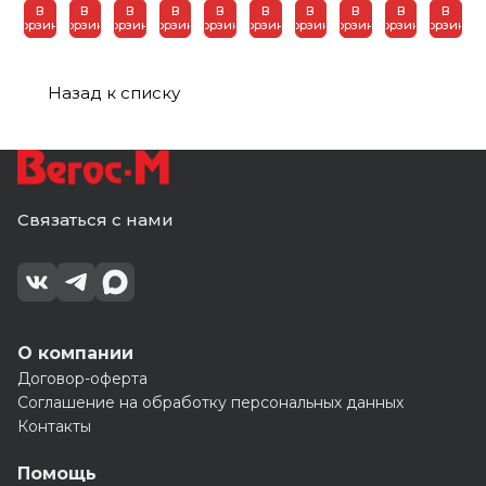
2м
2м
2м
В
В
В
В
В
В
В
В
В
В
(1шт=6,306м2)
корич(1
(1шт=
2м
красное
синяя
синяя
корзину
корзину
корзину
корзину
корзину
корзину
корзину
корзину
корзину
корзину
шт=
6,9м2)
шок-
вино
вода
вода
6,828м2)
кор
(1шт=2,4м2)
(1
(1шт=2,4м2)
(1
шт=
шт=
2,276м2)
Назад к списку
2,276м2)
Связаться с нами
О компании
Договор-оферта
Соглашение на обработку персональных данных
Контакты
Помощь