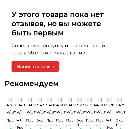
У этого товара пока нет
отзывов, но вы можете
быть первым
Совершите покупку и оставьте свой
отзыв об его использовании
Написать отзыв
Рекомендуем
4 716
1 149
1 488
3 437
1 488
4 382
1 488
3 036
2 904
4 382
1 176
1 479
₽/
шт
₽/
₽/
шт
₽/
шт
₽/
шт
₽/
шт
₽/
шт
₽/
шт
₽/
шт
₽/
шт
₽/
₽/
шт
шт
шт
Профилированный
Профилированный
Эконом.Профилированный
Профилированный
Профилированный
Профилированный
Эконом.
Профилированный
Профилированн
Экон
лист
лист
лист
лист
лист
лист
Профилированный
лист
лист
Профи
Эконом.
Эконом.
С-8*1200
С-8*1200
С-21*1000
С-8*1200
МП-20*1100
С-8*1200
лист
С-8*1200
МП-20*1100
лист