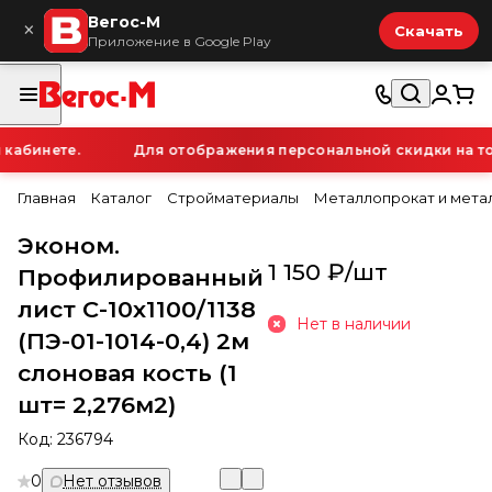
Вегос-М
×
Скачать
Приложение в Google Play
абинете.
Для отображения персональной скидки на това
Главная
Каталог
Стройматериалы
Металлопрокат и мета
Эконом.
1 150 ₽/
шт
Профилированный
лист С-10х1100/1138
Нет в наличии
(ПЭ-01-1014-0,4) 2м
слоновая кость (1
шт= 2,276м2)
Код:
236794
0
Нет отзывов