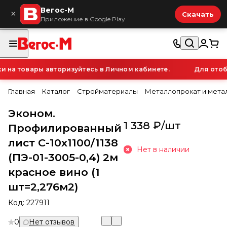
Вегос-М
×
Скачать
Приложение в Google Play
а товары авторизуйтесь в Личном кабинете.
Для отобр
Главная
Каталог
Стройматериалы
Металлопрокат и мета
Эконом.
1 338 ₽/
шт
Профилированный
лист С-10х1100/1138
Нет в наличии
(ПЭ-01-3005-0,4) 2м
красное вино (1
шт=2,276м2)
Код:
227911
0
Нет отзывов