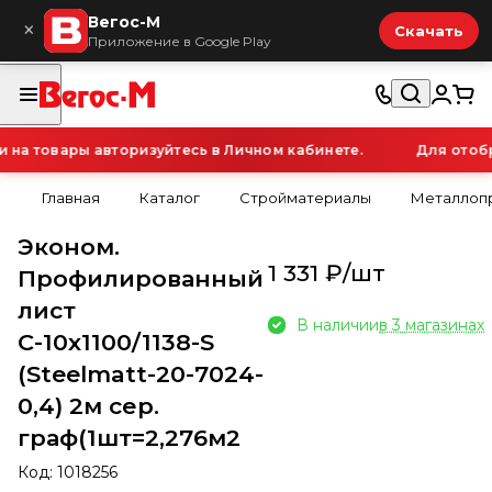
Вегос-М
×
Скачать
Приложение в Google Play
а товары авторизуйтесь в Личном кабинете.
Для отобра
Главная
Каталог
Стройматериалы
Металлопр
Эконом.
1 331 ₽/
шт
Профилированный
лист
В наличии
в 3 магазинах
С-10х1100/1138-S
(Steelmatt-20-7024-
0,4) 2м сер.
граф(1шт=2,276м2
Код:
1018256