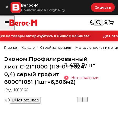
Вегос-М
×
Скачать
Приложение в Google Play
 на товары авторизуйтесь в Личном кабинете.
Для отоб
Главная
Каталог
Стройматериалы
Металлопрокат и мета
Эконом.Профилированный
3 437 ₽/
шт
лист С-21*1000 (ПЭ-01-7024-
0,4) серый графит
Нет в наличии
6000*1051 (1шт=6,306м2)
Код:
1010166
0
Нет отзывов