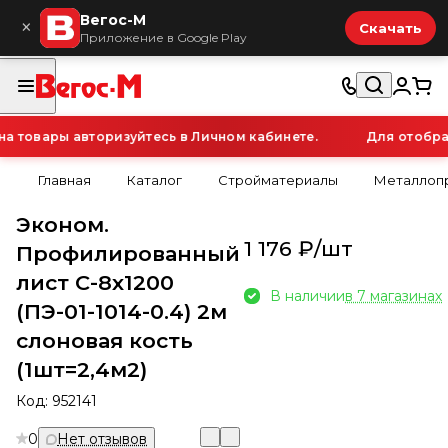
Вегос-М
×
Скачать
Приложение в Google Play
товары авторизуйтесь в Личном кабинете.
Для отображе
Главная
Каталог
Стройматериалы
Металлопр
Эконом.
1 176 ₽/
шт
Профилированный
лист С-8х1200
В наличии
в 7 магазинах
(ПЭ-01-1014-0.4) 2м
слоновая кость
(1шт=2,4м2)
Код:
952141
0
Нет отзывов