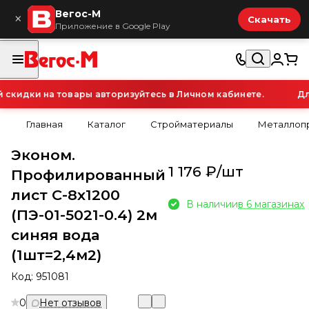
Вегос-М
×
Скачать
Приложение в Google Play
кидки на товары авторизуйтесь в Личном кабинете.
Для
Главная
Каталог
Стройматериалы
Металлопр
Эконом.
1 176 ₽/
шт
Профилированный
лист С-8х1200
В наличии
в 6 магазинах
(ПЭ-01-5021-0.4) 2м
синяя вода
(1шт=2,4м2)
Код:
951081
0
Нет отзывов