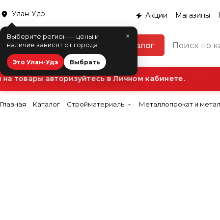
Улан-Удэ
Акции
Магазины
×
Выберите регион — цены и
Каталог
наличие зависят от города
Это Улан-Удэ
Выбрать
а товары авторизуйтесь в Личном кабинете.
Главная
Каталог
Стройматериалы
Металлопрокат и мета