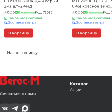
С-8*1200 (7004-0,45) серый
МП-20*1100 (ПЭ-01-
2м.(1шт=2,4м2)
0,45) красное вино
6000*1150 (1шт= 6,9м
0
0
В наличии
Код:
72635
0
0
В наличии
Код:
Самовывоз сегодня
Самовывоз сегодня
Доставка завтра
Доставка завтра
В корзину
В корзину
Назад к списку
Каталог
Акции
Связаться с нами