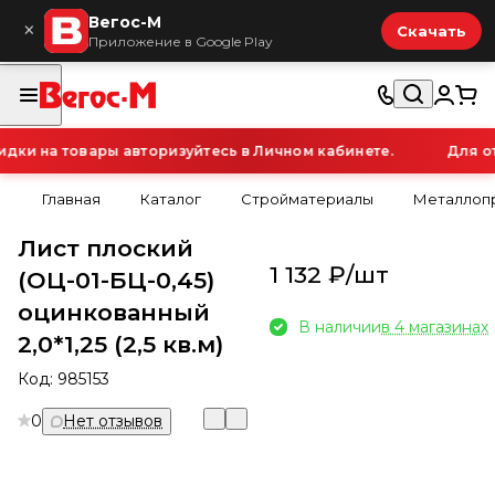
Вегос-М
×
Скачать
Приложение в Google Play
и на товары авторизуйтесь в Личном кабинете.
Для ото
Главная
Каталог
Стройматериалы
Металлопр
Лист плоский
1 132 ₽/
шт
(ОЦ-01-БЦ-0,45)
оцинкованный
В наличии
в 4 магазинах
2,0*1,25 (2,5 кв.м)
Код:
985153
0
Нет отзывов