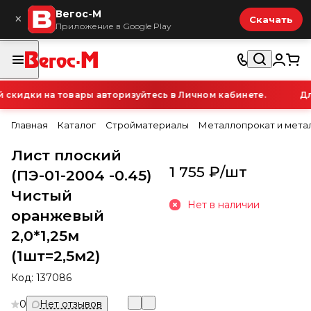
Вегос-М
×
Скачать
Приложение в Google Play
кидки на товары авторизуйтесь в Личном кабинете.
Для
Главная
Каталог
Стройматериалы
Металлопрокат и мета
Лист плоский
1 755 ₽/
шт
(ПЭ-01-2004 -0.45)
Чистый
Нет в наличии
оранжевый
2,0*1,25м
(1шт=2,5м2)
Код:
137086
0
Нет отзывов