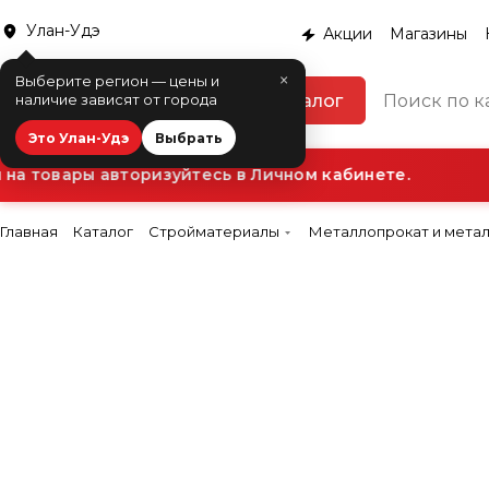
Улан-Удэ
Акции
Магазины
×
Выберите регион — цены и
Каталог
наличие зависят от города
Это Улан-Удэ
Выбрать
а товары авторизуйтесь в Личном кабинете.
Главная
Каталог
Стройматериалы
Металлопрокат и мета