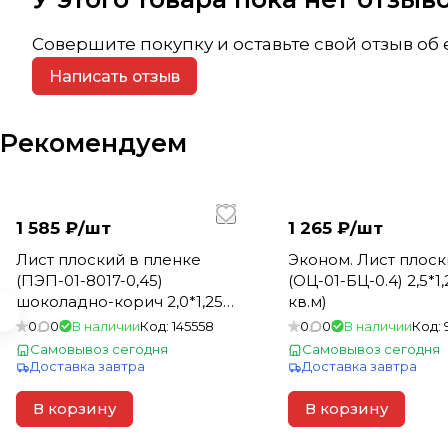
Совершите покупку и оставьте свой отзыв об
Написать отзыв
Рекомендуем
1 585 ₽/
шт
1 265 ₽/
шт
Лист плоский в пленке
Эконом. Лист плос
(ПЭП-01-8017-0,45)
(ОЦ-01-БЦ-0.4) 2,5*1,
шоколадно-корич 2,0*1,25м
кв.м)
(1шт=2,5м2)
0
0
В наличии
Код:
145558
0
0
В наличии
Код:
Самовывоз сегодня
Самовывоз сегодня
Доставка завтра
Доставка завтра
В корзину
В корзину