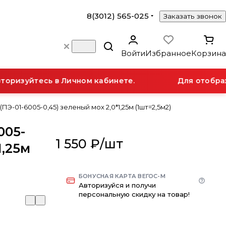
8(3012) 565-025
Заказать звонок
Войти
Избранное
Корзина
оризуйтесь в Личном кабинете.
Для отображе
ПЭ-01-6005-0,45) зеленый мох 2,0*1,25м (1шт=2,5м2)
005-
1 550 ₽/
шт
1,25м
БОНУСНАЯ КАРТА ВЕГОС-М
Авторизуйся и получи
персональную скидку на товар!