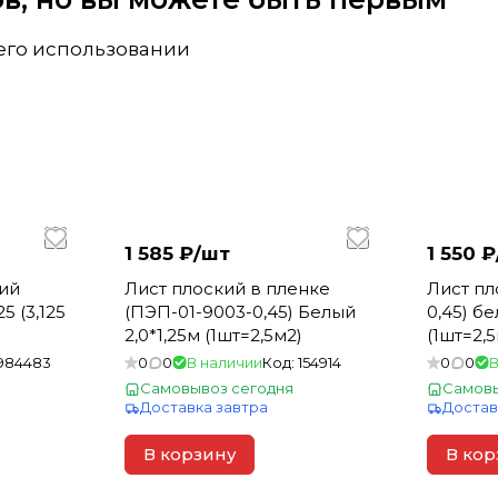
 его использовании
1 585 ₽/
шт
1 550 ₽
кий
Лист плоский в пленке
Лист пл
25 (3,125
(ПЭП-01-9003-0,45) Белый
0,45) бе
2,0*1,25м (1шт=2,5м2)
(1шт=2,5
984483
0
0
В наличии
Код:
154914
0
0
В
Самовывоз сегодня
Самовы
Доставка завтра
Достав
В корзину
В кор