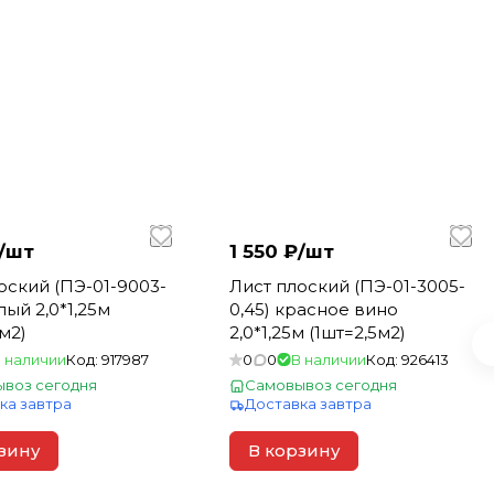
/
шт
1 550 ₽/
шт
оский (ПЭ-01-9003-
Лист плоский (ПЭ-01-3005-
лый 2,0*1,25м
0,45) красное вино
м2)
2,0*1,25м (1шт=2,5м2)
 наличии
Код:
917987
0
0
В наличии
Код:
926413
воз сегодня
Самовывоз сегодня
ка завтра
Доставка завтра
зину
В корзину