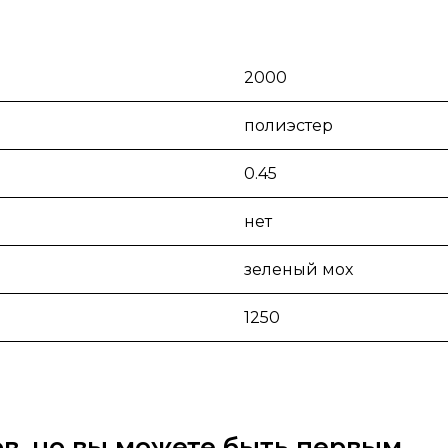
2000
полиэстер
0.45
нет
зеленый мох
1250
вов, но вы можете быть первым