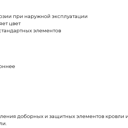
розии при наружной эксплуатации
яет цвет
естандартных элементов
роннее
ения доборных и защитных элементов кровли и ф
ли.