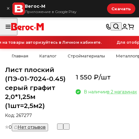
Вегос-М
×
Скачать
Приложение в Google Play
а товары авторизуйтесь в Личном кабинете.
Для отобра
Главная
Каталог
Стройматериалы
Металлопр
Лист плоский
1 550 ₽/
шт
(ПЭ-01-7024-0.45)
серый графит
В наличии
в 2 магазинах
2,0*1,25м
(1шт=2,5м2)
Код:
267277
0
Нет отзывов