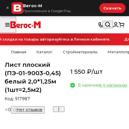
Вегос-М
×
Скачать
Приложение в Google Play
кидки на товары авторизуйтесь в Личном кабинете.
Для
Главная
Каталог
Стройматериалы
Металлопр
Лист плоский
1 550 ₽/
шт
(ПЭ-01-9003-0,45)
белый 2,0*1,25м
В наличии
в 4 магазинах
(1шт=2,5м2)
Код:
917987
0
Нет отзывов